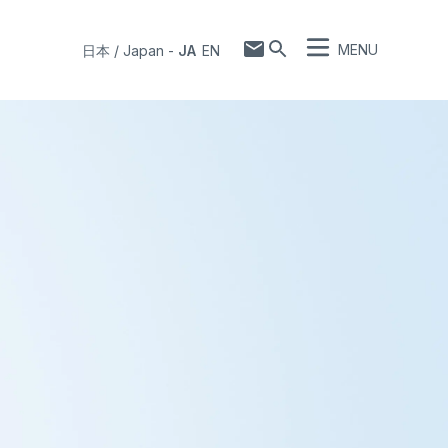
MENU
日本 / Japan
-
JA
EN