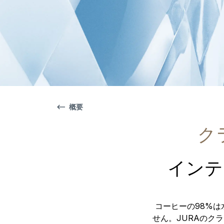
概要
ク
インテ
コーヒーの98%
せん。JURAのク