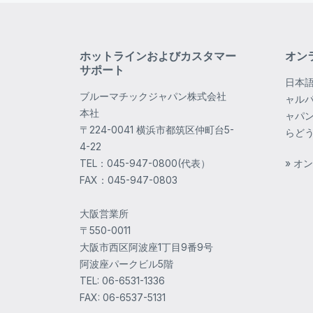
ホットラインおよびカスタマー
オン
サポート
日本
ブルーマチックジャパン株式会社
ャル
本社
ャパ
〒224-0041 横浜市都筑区仲町台5-
らど
4-22
TEL：045-947-0800(代表）
» オ
FAX：045-947-0803
大阪営業所
〒550-0011
大阪市西区阿波座1丁目9番9号
阿波座パークビル5階
TEL: 06-6531-1336
FAX: 06-6537-5131