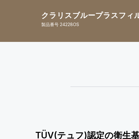
クラリスブループラスフィルタ
製品番号
24228OS
TÜV(テュフ)認定の衛生