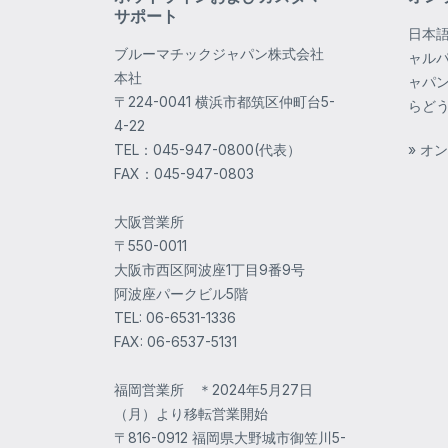
サポート
日本
ブルーマチックジャパン株式会社
ャル
本社
ャパ
〒224-0041 横浜市都筑区仲町台5-
らど
4-22
TEL：045-947-0800(代表）
» オ
FAX：045-947-0803
大阪営業所
〒550-0011
大阪市西区阿波座1丁目9番9号
阿波座パークビル5階
TEL: 06-6531-1336
FAX: 06-6537-5131
福岡営業所 ＊2024年5月27日
（月）より移転営業開始
〒816-0912 福岡県大野城市御笠川5-