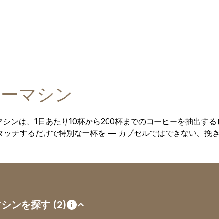
ヒーマシン
マシンは、1日あたり10杯から200杯までのコーヒーを抽出す
タッチするだけで特別な一杯を ― カプセルではできない、挽
ンを探す (2)