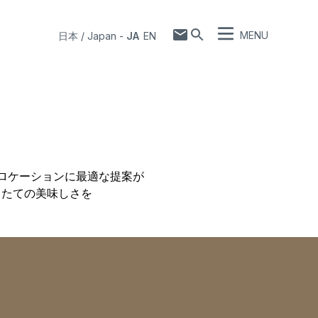
MENU
日本 / Japan
-
JA
EN
るロケーションに最適な提案が
きたての美味しさを