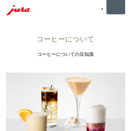
MENU
コ
ン
コーヒーについて
テ
ン
ツ
コーヒーについての豆知識
に
ス
キ
さ
ッ
ら
プ
に
検
詳
索
し
に
く
ス
キ
ッ