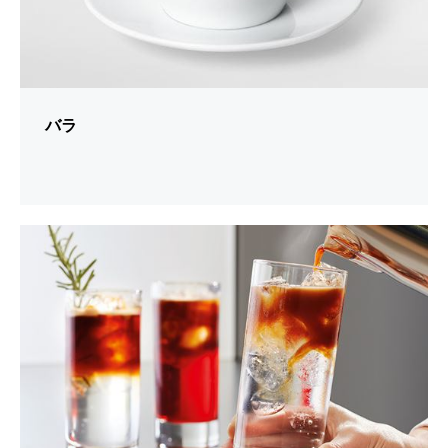
バラ
シ
ョ
ー