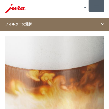
MENU
コ
フィルターの選択
ン
テ
ン
シ
ツ
ョ
に
ー
ス
キ
ッ
プ
検
索
に
ス
キ
ッ