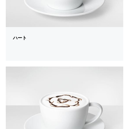
ハート
シ
ョ
ー