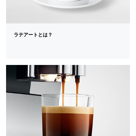
ラテアートとは？
シ
ョ
ー