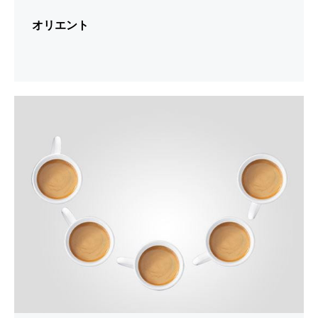
オリエント
シ
ョ
ー