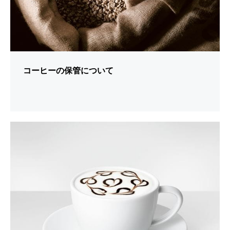
コーヒーの保管について
シ
ョ
ー